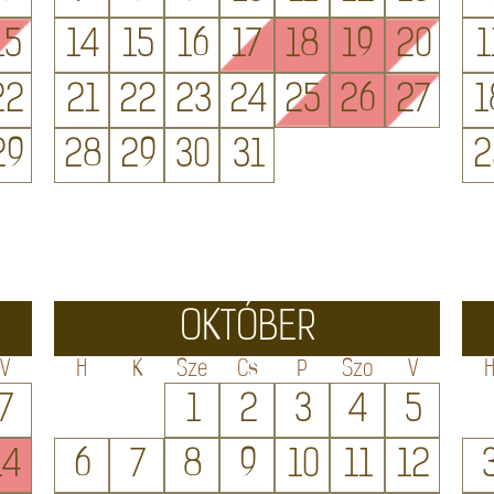
15
14
15
16
17
18
19
20
1
22
21
22
23
24
25
26
27
1
29
28
29
30
31
2
OKTÓBER
V
H
K
Sze
Cs
P
Szo
V
7
1
2
3
4
5
14
6
7
8
9
10
11
12