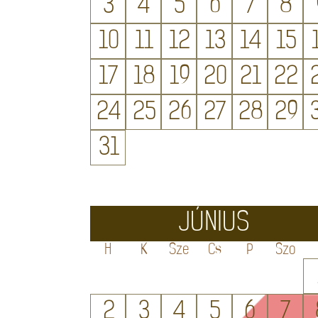
3
4
5
6
7
8
10
11
12
13
14
15
17
18
19
20
21
22
24
25
26
27
28
29
31
JÚNIUS
H
K
Sze
Cs
P
Szo
2
3
4
5
6
7