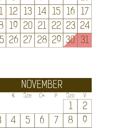
1
12
13
14
15
16
17
8
19
20
21
22
23
24
5
26
27
28
29
30
31
NOVEMBER
H
K
Sze
Cs
P
Szo
V
1
2
3
4
5
6
7
8
9