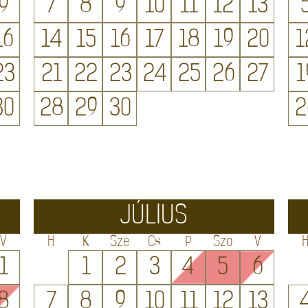
9
7
8
9
10
11
12
13
16
14
15
16
17
18
19
20
1
23
21
22
23
24
25
26
27
1
30
28
29
30
2
JÚLIUS
V
H
K
Sze
Cs
P
Szo
V
1
1
2
3
4
5
6
8
7
8
9
10
11
12
13