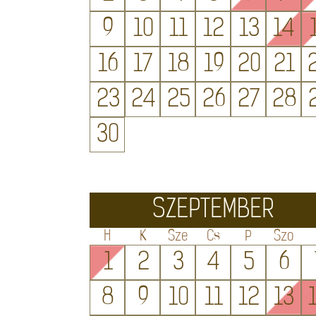
9
10
11
12
13
14
16
17
18
19
20
21
23
24
25
26
27
28
30
SZEPTEMBER
H
K
Sze
Cs
P
Szo
1
2
3
4
5
6
8
9
10
11
12
13