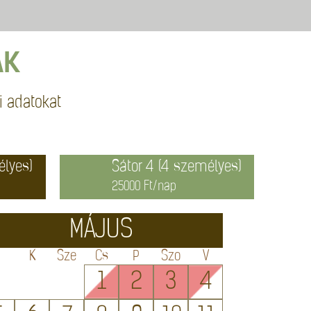
AK
i adatokat
élyes)
Sátor 4 (4 személyes)
25000 Ft/nap
MÁJUS
H
K
Sze
Cs
P
Szo
V
1
2
3
4