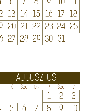
5
6
7
8
9
10
11
2
13
14
15
16
17
18
9
20
21
22
23
24
25
6
27
28
29
30
31
AUGUSZTUS
H
K
Sze
Cs
P
Szo
V
1
2
3
4
5
6
7
8
9
10