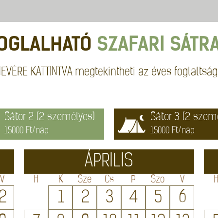
OGLALHATÓ
SZAFARI SÁTR
EVÉRE KATTINTVA megtekintheti az éves foglaltság
Sátor 2 (2 személyes)
Sátor 3 (2 szem
15000 Ft/nap
15000 Ft/nap
ÁPRILIS
V
H
K
Sze
Cs
P
Szo
V
2
1
2
3
4
5
6