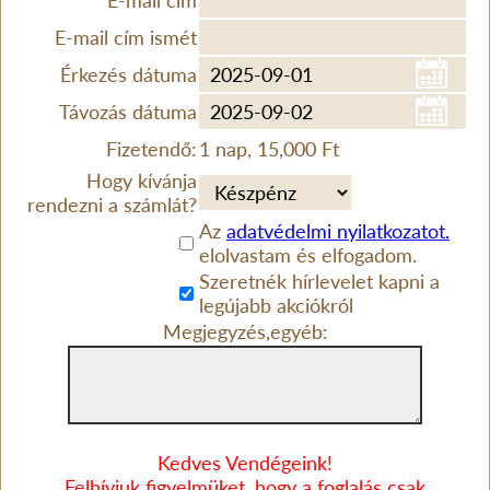
E-mail cím
E-mail cím ismét
Érkezés dátuma
Távozás dátuma
Fizetendő:
1 nap, 15,000 Ft
Hogy kívánja
rendezni a számlát?
Az
adatvédelmi nyilatkozatot.
elolvastam és elfogadom.
Szeretnék hírlevelet kapni a
legújabb akciókról
Megjegyzés,egyéb:
Kedves Vendégeink!
Felhívjuk figyelmüket, hogy a foglalás csak