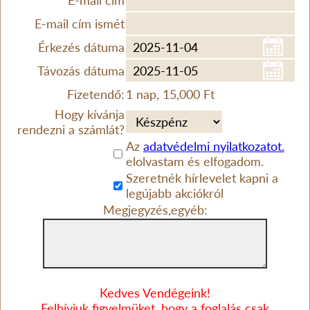
E-mail cím
E-mail cím ismét
Érkezés dátuma
Távozás dátuma
Fizetendő:
1 nap, 15,000 Ft
Hogy kívánja
rendezni a számlát?
Az
adatvédelmi nyilatkozatot.
elolvastam és elfogadom.
Szeretnék hírlevelet kapni a
legújabb akciókról
Megjegyzés,egyéb:
Kedves Vendégeink!
Felhívjuk figyelmüket, hogy a foglalás csak