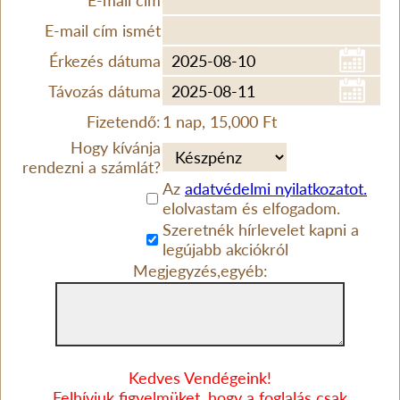
E-mail cím
E-mail cím ismét
Érkezés dátuma
Távozás dátuma
Fizetendő:
1 nap, 15,000 Ft
Hogy kívánja
rendezni a számlát?
Az
adatvédelmi nyilatkozatot.
elolvastam és elfogadom.
Szeretnék hírlevelet kapni a
legújabb akciókról
Megjegyzés,egyéb:
Kedves Vendégeink!
Felhívjuk figyelmüket, hogy a foglalás csak