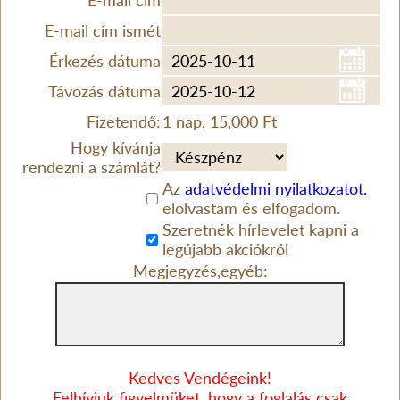
E-mail cím
E-mail cím ismét
Érkezés dátuma
Távozás dátuma
Fizetendő:
1 nap, 15,000 Ft
Hogy kívánja
rendezni a számlát?
Az
adatvédelmi nyilatkozatot.
elolvastam és elfogadom.
Szeretnék hírlevelet kapni a
legújabb akciókról
Megjegyzés,egyéb:
Kedves Vendégeink!
Felhívjuk figyelmüket, hogy a foglalás csak