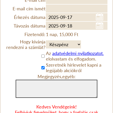
E-mail cím
E-mail cím ismét
Érkezés dátuma
Távozás dátuma
Fizetendő:
1 nap, 15,000 Ft
Hogy kívánja
rendezni a számlát?
Az
adatvédelmi nyilatkozatot.
elolvastam és elfogadom.
Szeretnék hírlevelet kapni a
legújabb akciókról
Megjegyzés,egyéb:
Kedves Vendégeink!
Felhívjuk figyelmüket, hogy a foglalás csak