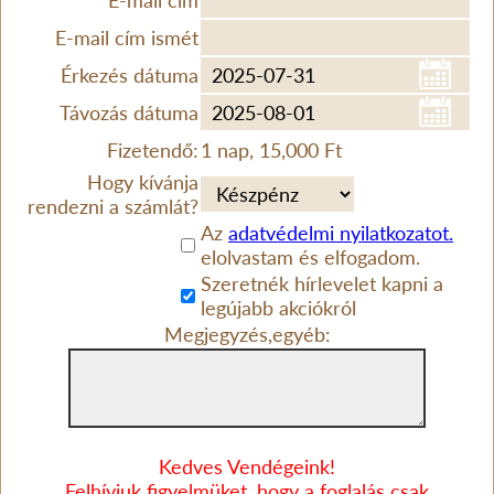
E-mail cím
E-mail cím ismét
Érkezés dátuma
Távozás dátuma
Fizetendő:
1 nap, 15,000 Ft
Hogy kívánja
rendezni a számlát?
Az
adatvédelmi nyilatkozatot.
elolvastam és elfogadom.
Szeretnék hírlevelet kapni a
legújabb akciókról
Megjegyzés,egyéb:
Kedves Vendégeink!
Felhívjuk figyelmüket, hogy a foglalás csak