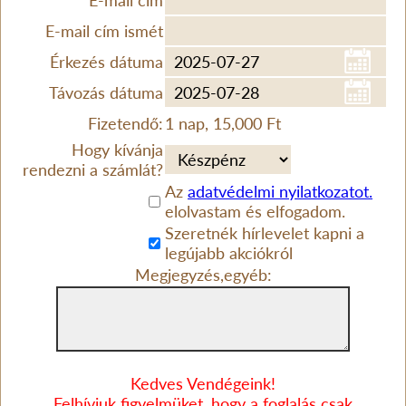
E-mail cím
E-mail cím ismét
Érkezés dátuma
Távozás dátuma
Fizetendő:
1 nap, 15,000 Ft
Hogy kívánja
rendezni a számlát?
Az
adatvédelmi nyilatkozatot.
elolvastam és elfogadom.
Szeretnék hírlevelet kapni a
legújabb akciókról
Megjegyzés,egyéb:
Kedves Vendégeink!
Felhívjuk figyelmüket, hogy a foglalás csak