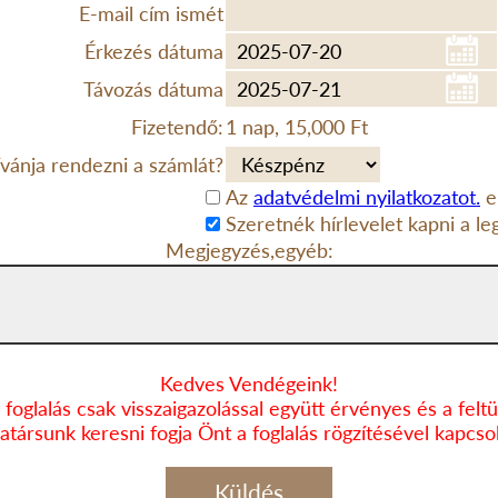
E-mail cím ismét
Érkezés dátuma
Távozás dátuma
Fizetendő:
1 nap, 15,000 Ft
vánja rendezni a számlát?
Az
adatvédelmi nyilatkozatot.
e
Szeretnék hírlevelet kapni a le
Megjegyzés,egyéb:
Kedves Vendégeink!
 foglalás csak visszaigazolással együtt érvényes és a feltün
társunk keresni fogja Önt a foglalás rögzítésével kapcso