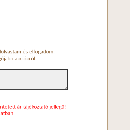
lolvastam és elfogadom.
gújabb akciókról
tetett ár tájékoztató jellegű!
latban