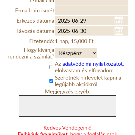
E-mail cím
E-mail cím ismét
Érkezés dátuma
Távozás dátuma
Fizetendő:
1 nap, 15,000 Ft
Hogy kívánja
rendezni a számlát?
Az
adatvédelmi nyilatkozatot.
elolvastam és elfogadom.
Szeretnék hírlevelet kapni a
legújabb akciókról
Megjegyzés,egyéb:
Kedves Vendégeink!
Felhívjuk figyelmüket, hogy a foglalás csak