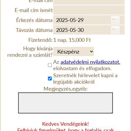
E-mail cím
E-mail cím ismét
Érkezés dátuma
Távozás dátuma
Fizetendő:
1 nap, 15,000 Ft
Hogy kívánja
rendezni a számlát?
Az
adatvédelmi nyilatkozatot.
elolvastam és elfogadom.
Szeretnék hírlevelet kapni a
legújabb akciókról
Megjegyzés,egyéb:
Kedves Vendégeink!
Felhívjuk figyelmüket, hogy a foglalás csak