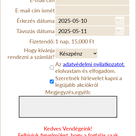
E-mail cím
E-mail cím ismét
Érkezés dátuma
Távozás dátuma
Fizetendő:
1 nap, 15,000 Ft
Hogy kívánja
rendezni a számlát?
Az
adatvédelmi nyilatkozatot.
elolvastam és elfogadom.
Szeretnék hírlevelet kapni a
legújabb akciókról
Megjegyzés,egyéb:
Kedves Vendégeink!
Felhívjuk figyelmüket, hogy a foglalás csak