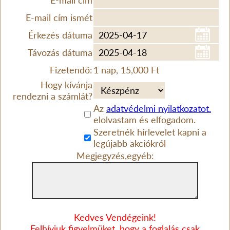
E-mail cím
E-mail cím ismét
Érkezés dátuma
Távozás dátuma
Fizetendő:
1 nap, 15,000 Ft
Hogy kívánja
rendezni a számlát?
Az
adatvédelmi nyilatkozatot.
elolvastam és elfogadom.
Szeretnék hírlevelet kapni a
legújabb akciókról
Megjegyzés,egyéb:
Kedves Vendégeink!
Felhívjuk figyelmüket, hogy a foglalás csak