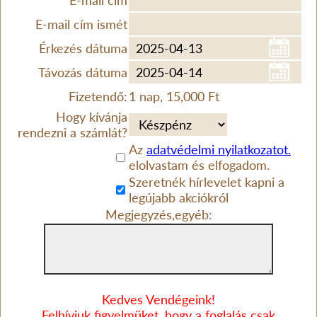
E-mail cím
E-mail cím ismét
Érkezés dátuma
Távozás dátuma
Fizetendő:
1 nap, 15,000 Ft
Hogy kívánja
rendezni a számlát?
Az
adatvédelmi nyilatkozatot.
elolvastam és elfogadom.
Szeretnék hírlevelet kapni a
legújabb akciókról
Megjegyzés,egyéb:
Kedves Vendégeink!
Felhívjuk figyelmüket, hogy a foglalás csak