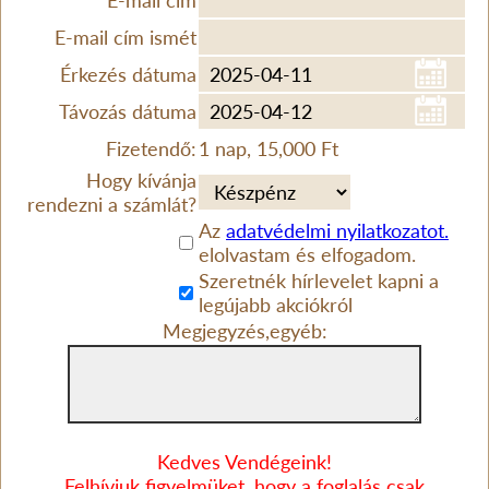
E-mail cím
E-mail cím ismét
Érkezés dátuma
Távozás dátuma
Fizetendő:
1 nap, 15,000 Ft
Hogy kívánja
rendezni a számlát?
Az
adatvédelmi nyilatkozatot.
elolvastam és elfogadom.
Szeretnék hírlevelet kapni a
legújabb akciókról
Megjegyzés,egyéb:
Kedves Vendégeink!
Felhívjuk figyelmüket, hogy a foglalás csak