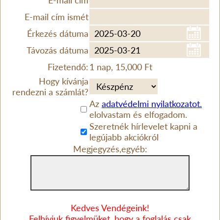
E-mail cím
E-mail cím ismét
Érkezés dátuma
Távozás dátuma
Fizetendő:
1 nap, 15,000 Ft
Hogy kívánja
rendezni a számlát?
Az
adatvédelmi nyilatkozatot.
elolvastam és elfogadom.
Szeretnék hírlevelet kapni a
legújabb akciókról
Megjegyzés,egyéb:
Kedves Vendégeink!
Felhívjuk figyelmüket, hogy a foglalás csak