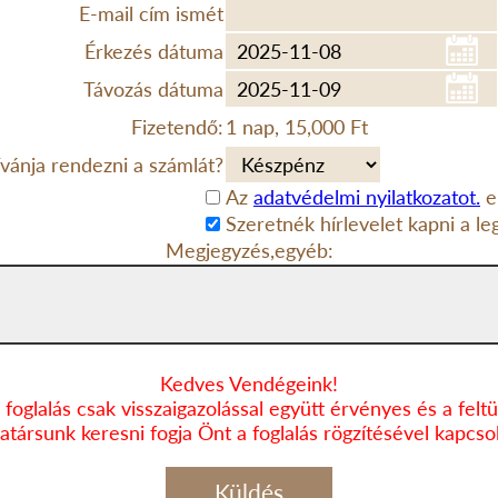
E-mail cím ismét
Érkezés dátuma
Távozás dátuma
Fizetendő:
1 nap, 15,000 Ft
vánja rendezni a számlát?
Az
adatvédelmi nyilatkozatot.
e
Szeretnék hírlevelet kapni a le
Megjegyzés,egyéb:
Kedves Vendégeink!
 foglalás csak visszaigazolással együtt érvényes és a feltün
társunk keresni fogja Önt a foglalás rögzítésével kapcso