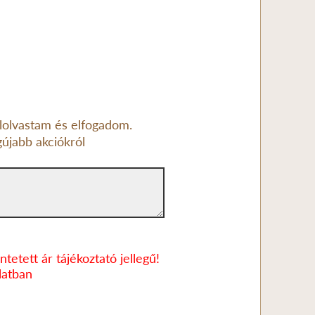
lolvastam és elfogadom.
gújabb akciókról
tetett ár tájékoztató jellegű!
latban