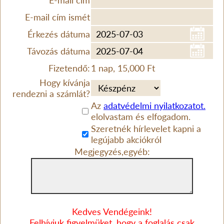
E-mail cím
E-mail cím ismét
Érkezés dátuma
Távozás dátuma
Fizetendő:
1 nap, 15,000 Ft
Hogy kívánja
rendezni a számlát?
Az
adatvédelmi nyilatkozatot.
elolvastam és elfogadom.
Szeretnék hírlevelet kapni a
legújabb akciókról
Megjegyzés,egyéb:
Kedves Vendégeink!
Felhívjuk figyelmüket, hogy a foglalás csak