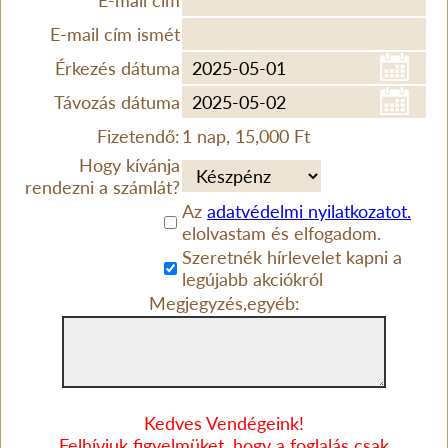
E-mail cím
E-mail cím ismét
Érkezés dátuma
Távozás dátuma
Fizetendő:
1 nap, 15,000 Ft
Hogy kívánja
rendezni a számlát?
Az
adatvédelmi nyilatkozatot.
elolvastam és elfogadom.
Szeretnék hírlevelet kapni a
legújabb akciókról
Megjegyzés,egyéb:
Kedves Vendégeink!
Felhívjuk figyelmüket, hogy a foglalás csak