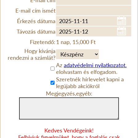
E-mail cím
E-mail cím ismét
Érkezés dátuma
Távozás dátuma
Fizetendő:
1 nap, 15,000 Ft
Hogy kívánja
rendezni a számlát?
Az
adatvédelmi nyilatkozatot.
elolvastam és elfogadom.
Szeretnék hírlevelet kapni a
legújabb akciókról
Megjegyzés,egyéb:
Kedves Vendégeink!
Felhívjuk figyelmüket, hogy a foglalás csak