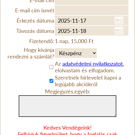
E-mail cím
E-mail cím ismét
Érkezés dátuma
Távozás dátuma
Fizetendő:
1 nap, 15,000 Ft
Hogy kívánja
rendezni a számlát?
Az
adatvédelmi nyilatkozatot.
elolvastam és elfogadom.
Szeretnék hírlevelet kapni a
legújabb akciókról
Megjegyzés,egyéb:
Kedves Vendégeink!
Felhívjuk figyelmüket, hogy a foglalás csak