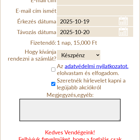
E-mail cím
E-mail cím ismét
Érkezés dátuma
Távozás dátuma
Fizetendő:
1 nap, 15,000 Ft
Hogy kívánja
rendezni a számlát?
Az
adatvédelmi nyilatkozatot.
elolvastam és elfogadom.
Szeretnék hírlevelet kapni a
legújabb akciókról
Megjegyzés,egyéb:
Kedves Vendégeink!
Felhívjuk figyelmüket, hogy a foglalás csak