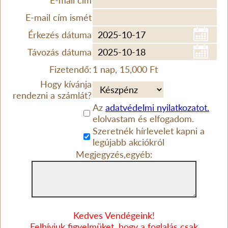
E-mail cím
E-mail cím ismét
Érkezés dátuma
Távozás dátuma
Fizetendő:
1 nap, 15,000 Ft
Hogy kívánja
rendezni a számlát?
Az
adatvédelmi nyilatkozatot.
elolvastam és elfogadom.
Szeretnék hírlevelet kapni a
legújabb akciókról
Megjegyzés,egyéb:
Kedves Vendégeink!
Felhívjuk figyelmüket, hogy a foglalás csak